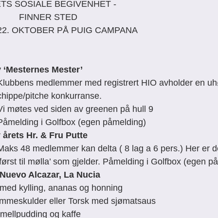
ETS SOSIALE BEGIVENHET - 
         FINNER STED
22. OKTOBER PÅ PUIG CAMPANA
v ‘Mesternes Mester’
Klubbens medlemmer med registrert HIO avholder en uhøyt
chippe/pitche konkurranse.
Vi møtes ved siden av greenen på hull 9
Påmelding i Golfbox (egen påmelding)
 årets Hr. & Fru Putte
Maks 48 medlemmer kan delta ( 8 lag a 6 pers.) Her er d
‘først til mølla’ som gjelder. Påmelding i Golfbox (egen p
 Nuevo Alcazar, La Nucia
t med kylling, ananas og honning
ammeskulder eller Torsk med sjømatsaus 
amellpudding og kaffe