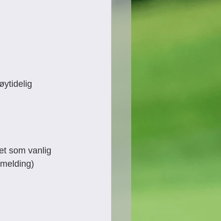
idelig     
et som vanlig 
åmelding)