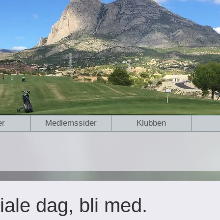
er
Medlemssider
Klubben
iale dag, bli med.