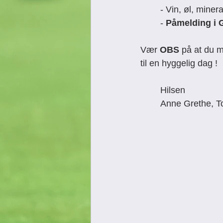
- Vin, øl, miner
- 
Påmelding i 
Vær 
OBS
 på at du 
til en hyggelig dag !
Hilsen
Anne Grethe, T