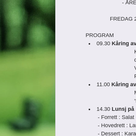
- ÅR
FREDAG 
PROGRAM 
09.30 
Kåring a
11.00 
Kåring av
14.30 
Lunsj på
- Forrett : Sala
- Hovedrett : L
- Dessert : Kar