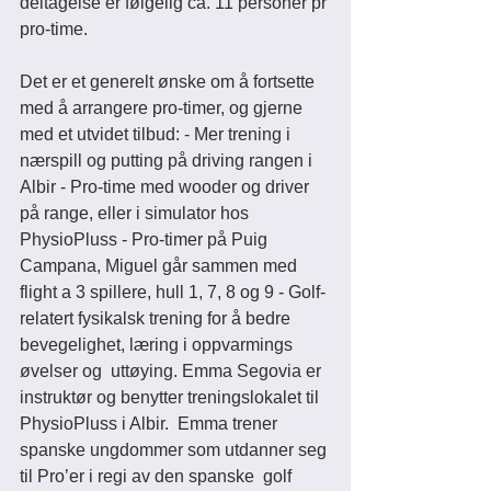
deltagelse er følgelig ca. 11 personer pr 
pro-time. 
Det er et generelt ønske om å fortsette 
med å arrangere pro-timer, og gjerne 
med et utvidet tilbud: - Mer trening i 
nærspill og putting på driving rangen i 
Albir - Pro-time med wooder og driver 
på range, eller i simulator hos 
PhysioPluss - Pro-timer på Puig 
Campana, Miguel går sammen med 
flight a 3 spillere, hull 1, 7, 8 og 9 - Golf-
relatert fysikalsk trening for å bedre 
bevegelighet, læring i oppvarmings 
øvelser og  uttøying. Emma Segovia er 
instruktør og benytter treningslokalet til 
PhysioPluss i Albir.  Emma trener 
spanske ungdommer som utdanner seg 
til Pro’er i regi av den spanske  golf 