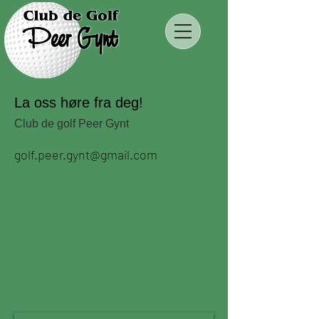
La oss høre fra deg!
Club de golf Peer Gynt
golf.peer.gynt@gmail.com