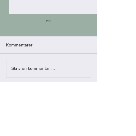
Kommentarer
Årets klubbmestere
Invitasjon til Høs
Skriv en kommentar …